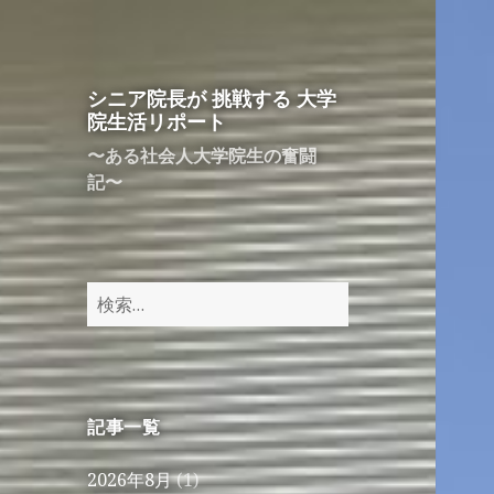
シニア院長が 挑戦する 大学
院生活リポート
〜ある社会人大学院生の奮闘
記〜
検
索:
記事一覧
2026年8月
(1)