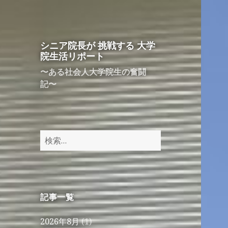
シニア院長が 挑戦する 大学
院生活リポート
〜ある社会人大学院生の奮闘
記〜
検
索:
記事一覧
2026年8月
(1)