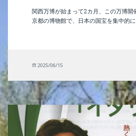
関西万博が始まって2カ月、この万博開
京都の博物館で、日本の国宝を集中的に集
投
2025/06/15
稿
日: