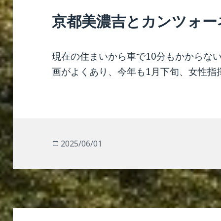
京都美濃吉とカンツォー
現在の住まいから車で10分もかからな
画がよくあり、今年も1月下旬、女性指揮者
投
2025/06/01
稿
日: