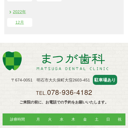
2022年
12
月
駐車場あり
〒674-0051 明石市大久保町大窪2603-451
078-936-4182
TEL.
ご来院の前に、お電話での予約をお願いいたします。
診療時間
月
火
水
木
金
土
日
祝