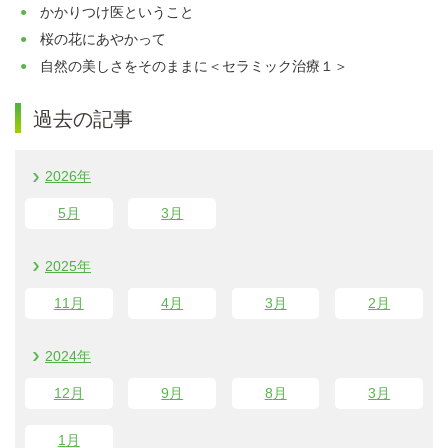
かかりつけ医ということ
桜の花にあやかって
自然の美しさをそのままに＜セラミック治療１＞
過去の記事
2026年
5
月
3
月
2025年
11
月
4
月
3
月
2
月
2024年
12
月
9
月
8
月
3
月
1
月