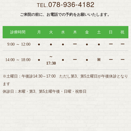
078-936-4182
TEL.
ご来院の前に、お電話での予約をお願いいたします。
診療時間
月
火
水
木
金
土
日
祝
9:00 ～ 12:00
●
●
●
ー
●
●
ー
ー
～
14:00 ～ 18:00
●
●
ー
●
※
ー
ー
17:30
※土曜日：午後診14:30～17:00 ただし第3、第5土曜日が午後休診となり
ます
休診日：木曜・第3、第5土曜午後・日曜・祝祭日