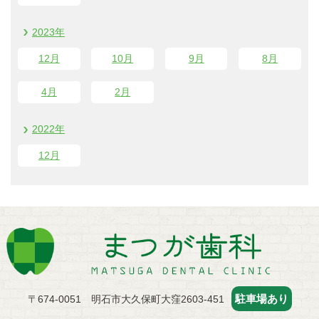
2023年
12
月
10
月
9
月
8
月
4
月
2
月
2022年
12
月
駐車場あり
〒674-0051 明石市大久保町大窪2603-451